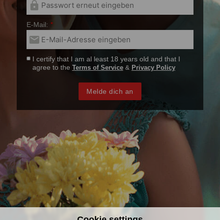
lock
E-Mail:
*
email
I certify that I am al least 18 years old and that I
agree to the
Terms of Service
&
Privacy Policy
Melde dich an
Cookie settings